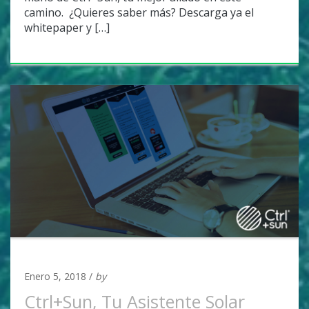
camino. ¿Quieres saber más? Descarga ya el
whitepaper y […]
UNCATEGORIZED
Enero 5, 2018 /
by
Adan Covarrubias
Ctrl+Sun, Tu Asistente Solar